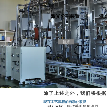
激光分割装置
激
細節
除了上述之外，我们将根据
现存工艺流程的自动化改良
（
例）依附于操作手册的检测器